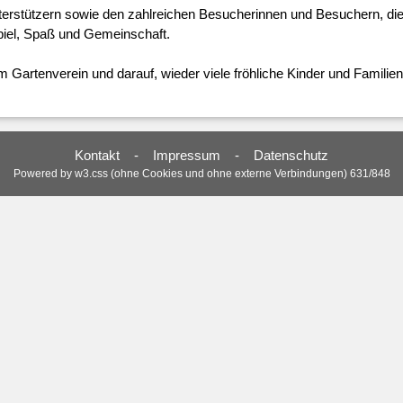
Unterstützern sowie den zahlreichen Besucherinnen und Besuchern, di
el, Spaß und Gemeinschaft.

Kontakt
-
Impressum
-
Datenschutz
Powered by
w3.css
(ohne Cookies und ohne externe Verbindungen) 631/848