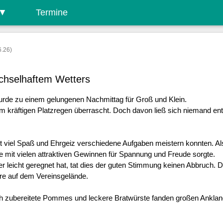
▼
Termine
6.26)
echselhaftem Wetters
rde zu einem gelungenen Nachmittag für Groß und Klein.

m kräftigen Platzregen überrascht. Doch davon ließ sich niemand entm
it viel Spaß und Ehrgeiz verschiedene Aufgaben meistern konnten. Als
e mit vielen attraktiven Gewinnen für Spannung und Freude sorgte.

icht geregnet hat, tat dies der guten Stimmung keinen Abbruch. Die
e auf dem Vereinsgelände.

isch zubereitete Pommes und leckere Bratwürste fanden großen Ankla